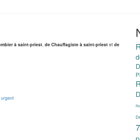
R
ombier à saint-priest
,
de Chauffagiste à saint-priest
et
de
d
D
P
R
D
urgent
Ri
Dé
7
p