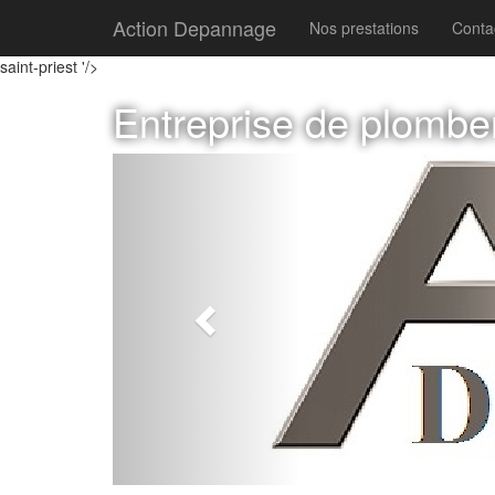
Action Depannage
Nos prestations
Conta
saint-priest '/>
Entreprise de plombe
Previous