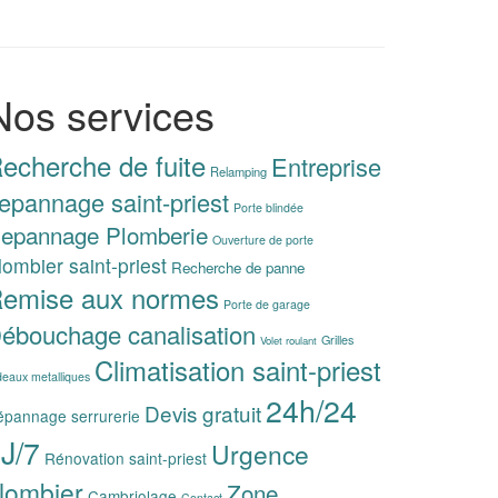
Nos services
echerche de fuite
Entreprise
Relamping
epannage saint-priest
Porte blindée
epannage Plomberie
Ouverture de porte
lombier saint-priest
Recherche de panne
emise aux normes
Porte de garage
ébouchage canalisation
Grilles
Volet roulant
Climatisation saint-priest
deaux metalliques
24h/24
Devis gratuit
pannage serrurerie
J/7
Urgence
Rénovation saint-priest
lombier
Zone
Cambriolage
Contact