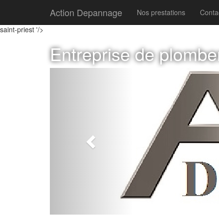
Action Depannage
Nos prestations
Conta
saint-priest '/>
Entreprise de plombe
Previous