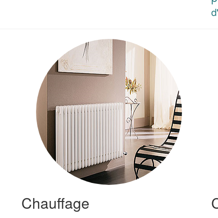
d
Chauffage
C