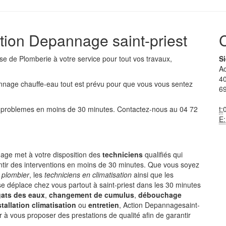
tion Depannage saint-priest
ise de
Plomberie
à votre service pour tout vos travaux,
Si
A
40
nage chauffe-eau tout est prévu pour que vous vous sentez
69
os problemes en moins de 30 minutes. Contactez-nous au
04 72
t:
E:
age met à votre disposition des
techniciens
qualifiés qui
rantir des interventions en moins de 30 minutes. Que vous soyez
s plombier
, les
techniciens en climatisation
ainsi que les
e déplace chez vous partout à saint-priest dans les 30 minutes
ats des eaux
,
changement de cumulus
,
débouchage
stallation climatisation
ou
entretien
, Action Depannagesaint-
ur à vous proposer des prestations de qualité afin de garantir