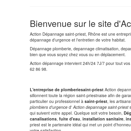
Bienvenue sur le site d'
Ac
Action Dépannage
saint-priest
,
Rhône
est une entrepr
dépannage d'urgence et l'entretien de votre habitat.
Dépannage plomberie, depannage climatisation, depan
bien que vous soyez chez vous ou en déplacement.
Action dépannage intervient 24h/24 7J/7 pour tout v
62 86 98
.
L'entreprise de plomberiesaint-priest
Action depann
sillonnent toute la région saint-priestnaise afin de ga
particulier ou professionnel à
saint-priest
, les
artisan
plombiers d'urgence
d'
Action depannage saint-priest
s
qui suivent votre appel. Quelque soit votre besoin,
Dég
canalisations
,
fuite d'eau
,
installation sanitaire
,
in
priest est le partenaire idéal qui met un point d'honne
votre satisfaction.